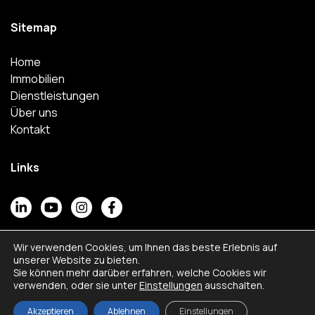
Sitemap
Home
Immobilien
Dienstleistungen
Über uns
Kontakt
Links
Wir verwenden Cookies, um Ihnen das beste Erlebnis auf
unserer Website zu bieten.
Sie können mehr darüber erfahren, welche Cookies wir
casasoft.ch
© All rights reserved.
verwenden, oder sie unter
Einstellungen
ausschalten.
Impressum
Datenschutz
Akzeptieren
Ablehnen
Einstellungen