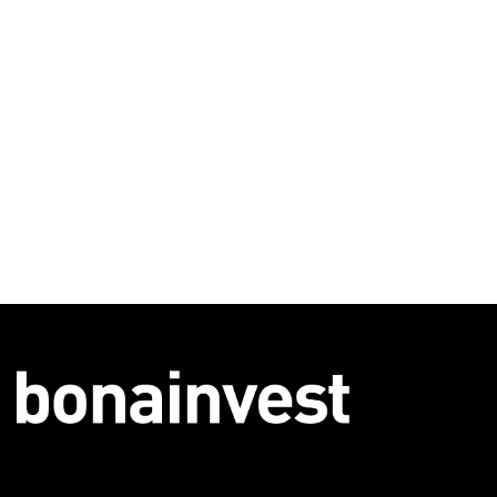
Pool und idyllischem Garten
Ihr Wohntraum an ruhiger und
familienfreundlicher Lager
3053 Münchenbuchsee